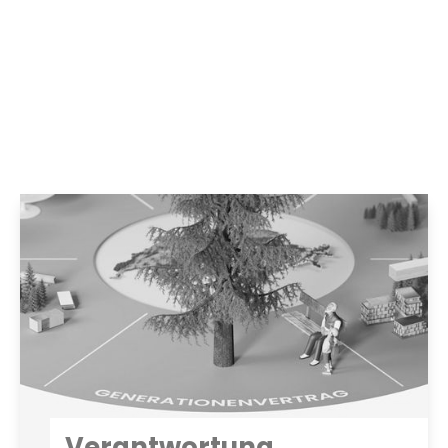
Die Uffer Gruppe baut ihre Wertewelt auf Verantwortung,
Innovation und Wertschöpfung. Verantwortung bedeutet, eine
lebenswerte Zukunft für kommende Generationen zu sichern.
Innovation treibt uns an, durch neueTechnologien nachhaltige
Lösungen zu schaffen. Wertschöpfung verbindet
wirtschaftlichen Erfolg mit ökologischem Mehrwert.
Verantwortung