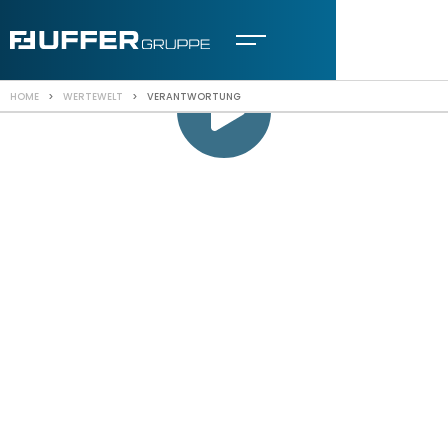
HOME
>
WERTEWELT
> VERANTWORTUNG
WERTEWELT
Verantwortung,
Innovation,
Wertschöpfung
Die Grundpfeiler der Uffer Wertewelt.