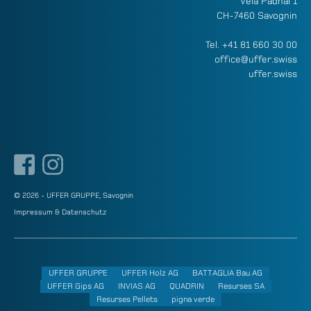
Veia Padnal 1
CH-7460 Savognin
Tel.
+41 81 660 30 00
office@uffer.swiss
uffer.swiss
© 2026 - UFFER GRUPPE, Savognin
Impressum & Datenschutz
UFFER GRUPPE
UFFER Holz AG
BATTAGLIA Bau AG
UFFER Gips AG
INVIAS AG
QUADRIN
Resurses SA
Resurses Pellets
pigna verde