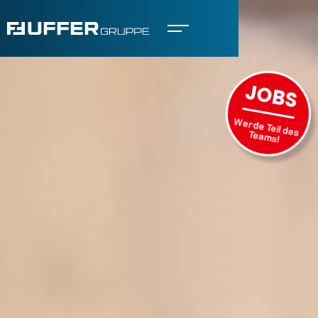
JOBS
Werde Teil des
Teams!