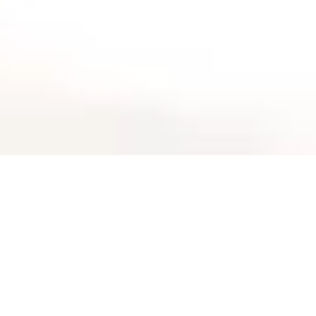
UFFER.SWISS
Investieren Sie in
Perspektiven
UFFER, Ihr Gesamtdienstleister für