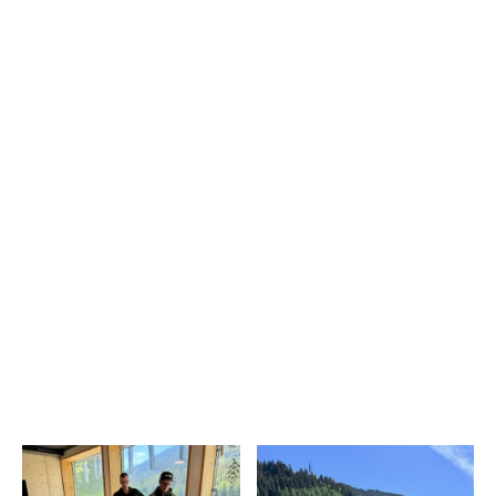
zum Erfolg dieser Weiterbildung beigetragen haben:
Dr. med. Corra und seinem Team vom Center da Sanadad
Savognin sowie Frau Augustin vom Samariterverein
Belfort für die praxisnahen Schulungen im Bereich Erste
Hilfe.
Der Foppa AG und ihren Instruktoren für die
professionelle Brandschutzschulung.
Frau Bellofatto von der SVA für die wertvollen und
inspirierenden Inputs zur mentalen Gesundheit.
Solche Weiterbildungen leisten einen wichtigen Beitrag dazu,
dass wir als Team vorbereitet, verantwortungsvoll und sicher
handeln können – heute und in Zukunft.