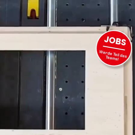
JOBS
Werde Teil des
Teams!