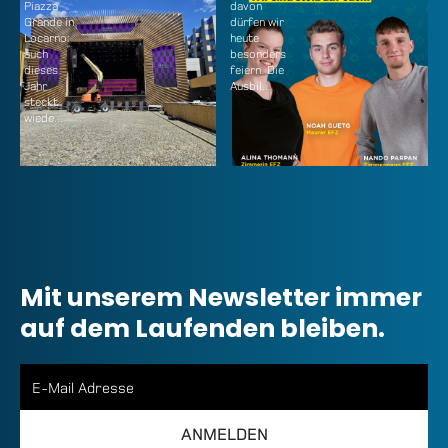
Piazza
davon
Grande in
dürfen wir
Locarno:
heute
auch
besonders
dieses
feiern. Die
Jahr
Ausbil...
steckt
wiede...
Mit unserem Newsletter immer
auf dem Laufenden bleiben.