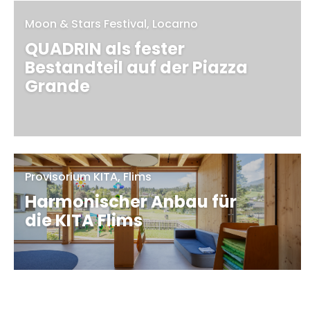
Moon & Stars Festival, Locarno
QUADRIN als fester
Bestandteil auf der Piazza
Grande
MEHR
Provisorium KITA, Flims
Harmonischer Anbau für
die KITA Flims
MEHR