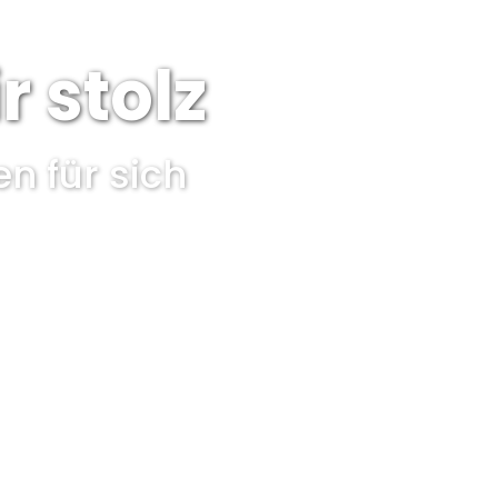
r stolz
n für sich