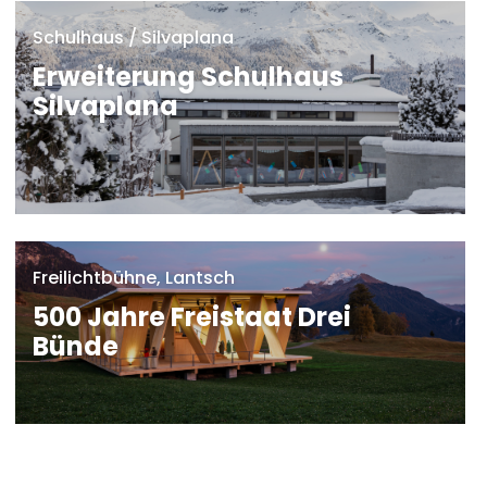
Schulhaus / Silvaplana
Erweiterung Schulhaus
Silvaplana
MEHR
Freilichtbühne, Lantsch
500 Jahre Freistaat Drei
Bünde
MEHR