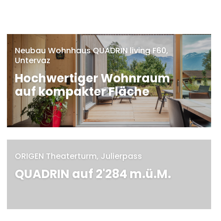
Neubau Wohnhaus QUADRIN living F60,
Untervaz
Hochwertiger Wohnraum
auf kompakter Fläche
MEHR
ORIGEN Theaterturm, Julierpass
QUADRIN auf 2'284 m.ü.M.
MEHR