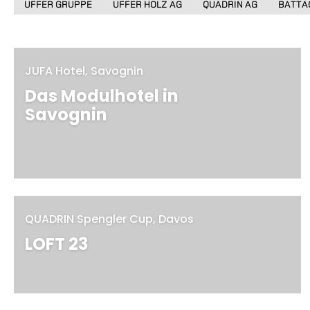
UFFER GRUPPE
UFFER HOLZ AG
QUADRIN AG
BATTA
JUFA Hotel, Savognin
Das Modulhotel in
Savognin
MEHR
QUADRIN Spengler Cup, Davos
LOFT 23
MEHR