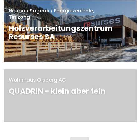
Neubau Sägerei / Energiezentrale,
Tinizong
Holzverarbeitungszentrum
Resurses SA
MEHR
Wohnhaus Olsberg AG
QUADRIN - klein aber fein
MEHR