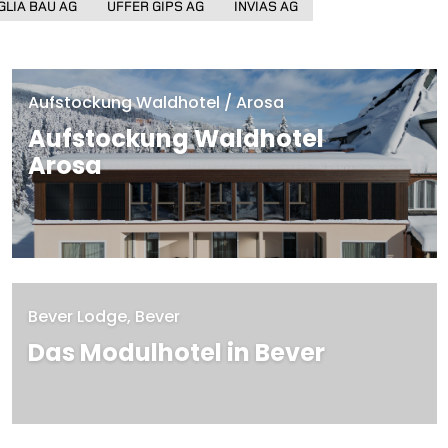
GLIA BAU AG
UFFER GIPS AG
INVIAS AG
Aufstockung Waldhotel / Arosa
Aufstockung Waldhotel
Arosa
MEHR
Bever Lodge, Bever
Das Modulhotel in Bever
MEHR