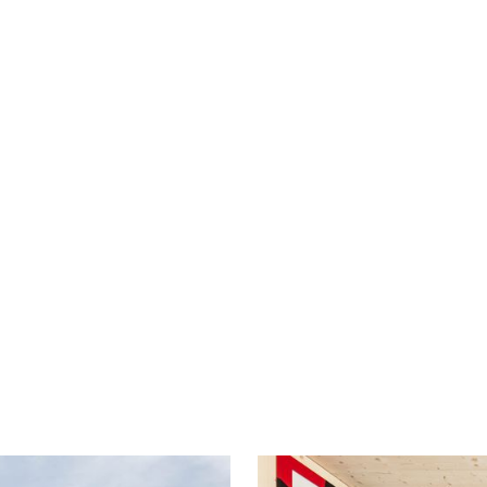
s QUADRIN living F60
Bauh
 gefunden! In Untervaz wurde das
Anci
 living Serie erfolgreich in einem
s moderne und funktionale Modul fügt sich
Bauj
202
ietet hochwertigen Wohnraum auf kompakter
d der cleveren Raumaufteilung erfüllt das
Invo
INV
 und komfortables Wohnen.
UFF
QUA
UFF
Foto
Sve