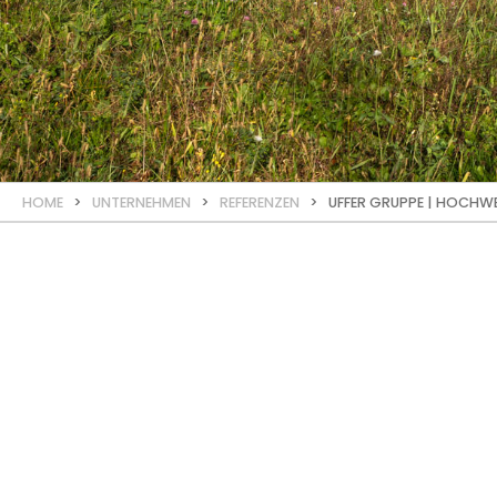
HOME
>
UNTERNEHMEN
>
REFERENZEN
> UFFER GRUPPE | HOCHW
REFERENZ
Hochwert
kompakte