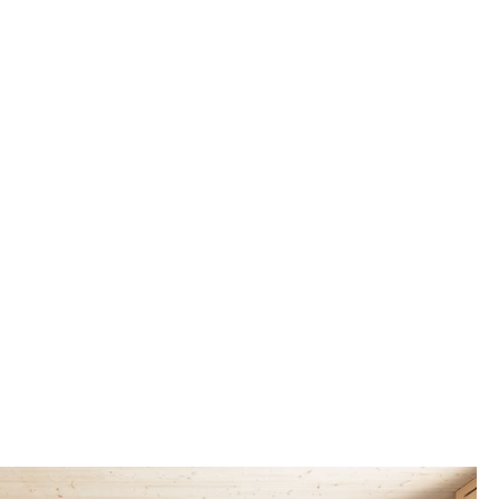
, Untervaz
errschaft
lla Wälty
ahr
4
lvierte Unternehmen
IAS AG
ER Holz AG
DRIN AG
ER GRUPPE
s
n Stoppani