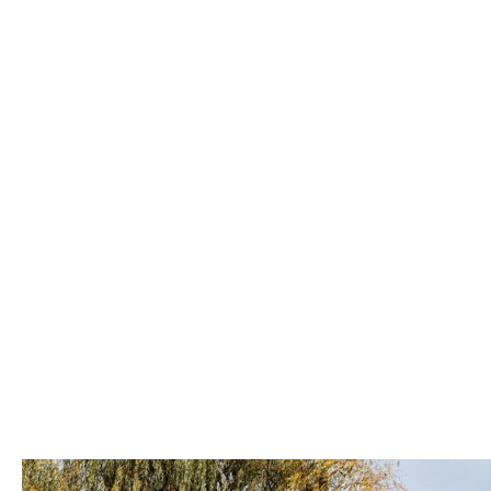
Neubau Wohnhau
Ein weiteres QUADRIN hat seinen Platz
mittelgrosse Modul F60 aus der QUADRIN
wunderschönen Garten platziert. Diese
harmonisch in die Umgebung ein und b
Fläche. Mit seinem zeitlosen Design un
F60-Modul die Ansprüche an flexibles