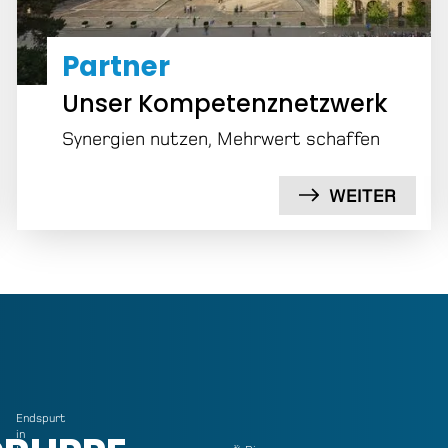
Partner
Unser Kompe­tenz­net­zwerk
Synergien nutzen, Mehrwert schaffen
WEITER
Endspurt
in