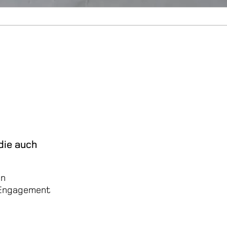
die auch
en
 Engagement