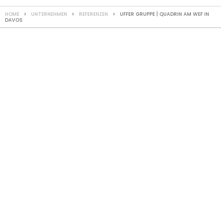
HOME
>
UNTERNEHMEN
>
REFERENZEN
> UFFER GRUPPE | QUADRIN AM WEF IN
DAVOS
REFERENZ
QUADRIN am WEF
in Davos
Temporärbau P95
An der Promenade P95 wurde für DavosWorks ein
Holzelementbau auf der teilweise überdachten Terrasse
realisiert. Die Konstruktion umfasste grosszügige
Fensterfronten, die eine einladende und lichtdurchflutete