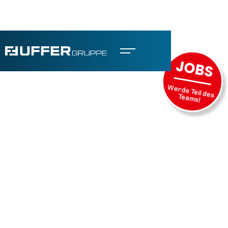
JOBS
Werde Teil des
Teams!