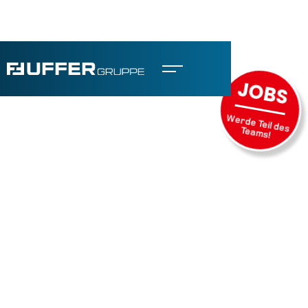
JOBS
Werde Teil des
Teams!