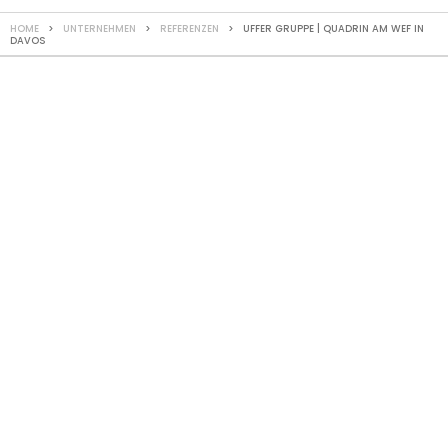
HOME
>
UNTERNEHMEN
>
REFERENZEN
> UFFER GRUPPE | QUADRIN AM WEF IN
DAVOS
REFERENZ
QUADRIN am WEF
in Davos
Temporärbau P63
Für DavosWorks wurde auf der Sonnenterrasse des
Restaurant Scala ein vollständiger Holzelementbau errichtet.
Das Gebäude wurde über zwei Stockwerke geplant und mit
hochwertigen Sanitär-Anlagen ausgestattet. Der Elementbau