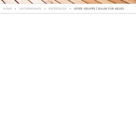
HOME
>
UNTERNEHMEN
>
REFERENZEN
> UFFER GRUPPE | RAUM FÜR NEUES
REFERENZ
Raum für Neues
Aufstockung
Gewerbegebäude, Malans
Das bereits bestehende zweigeschossige Bürogebäude wurde
mit einer eingeschossigen Aufstockung um einen Gewerberaum
und um eine Wohnung erweitert. Wegen der zurückhaltenden
Gebäudeform und Materialisierung der Fassade fügte sich die
Aufstockung optisch ideal in das bestehende Gebäude ein.