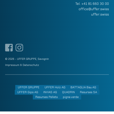
Tel.
+41 81 660 30 00
office@uffer.swiss
uffer.swiss
© 2026 - UFFER GRUPPE, Savognin
Impressum & Datenschutz
UFFER GRUPPE
UFFER Holz AG
BATTAGLIA Bau AG
UFFER Gips AG
INVIAS AG
QUADRIN
Resurses SA
Resurses Pellets
pigna verde