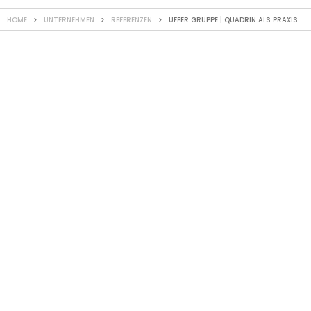
HOME
>
UNTERNEHMEN
>
REFERENZEN
> UFFER GRUPPE | QUADRIN ALS PRAXIS
REFERENZ
QUADRIN als
Praxis
Physiotherapie, St.
Margrethen
Das eingeschossige Physiotherapie-Zentrum wurde auf einer
Grundrissfläche von 11 x 20 m realisiert. Die Praxis beinhaltet
fünf Behandlungszimmer, ein Gymnastikraum, einen einladenden