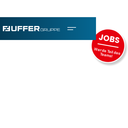
JOBS
Werde Teil des
Teams!