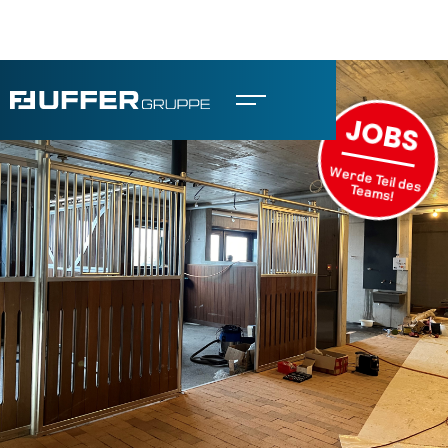
JOBS
Werde Teil des
Teams!