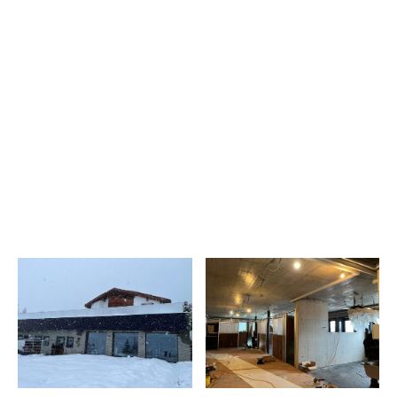
- Hangsicherung und Unterfangung
- Beton und Mauerarbeiten
Architekt
Invias AG
Baujahr
2023
Involvierte Unternehmen
BATTAGLIA Bau AG