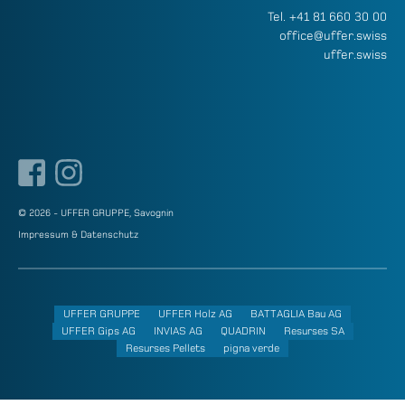
Tel.
+41 81 660 30 00
office@uffer.swiss
uffer.swiss
© 2026 - UFFER GRUPPE, Savognin
Impressum & Datenschutz
UFFER GRUPPE
UFFER Holz AG
BATTAGLIA Bau AG
UFFER Gips AG
INVIAS AG
QUADRIN
Resurses SA
Resurses Pellets
pigna verde