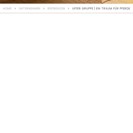
HOME
>
UNTERNEHMEN
>
REFERENZEN
> UFFER GRUPPE | EIN TRAUM FÜR PFERDE
REFERENZ
Ein Traum für
Pferde
Erweiterung Pferdestall,
Savognin
Unsere Arbeiten:
- Aushub und Werkleitung