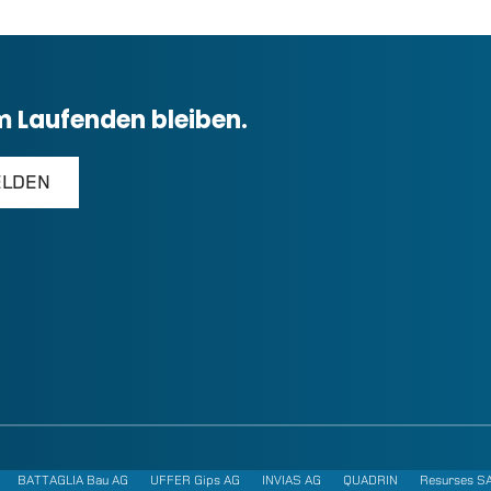
m Laufenden bleiben.
BATTAGLIA Bau AG
UFFER Gips AG
INVIAS AG
QUADRIN
Resurses S