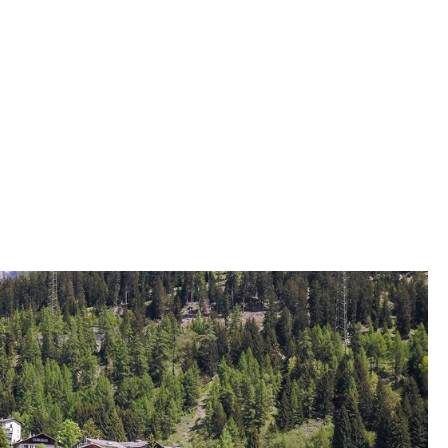
ahr
3
ekt
a Giuberto Savognin
lvierte Unternehmen
TAGLIA Bau AG
ER GRUPPE