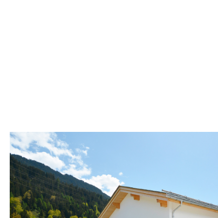
Bei der Realisierung haben wir besonde
Baumethoden und umweltfreundlicher Mat
Technologien konnten wir eine beeindru
hinaus setzen wir auf ökologische Baust
umweltbewusstes Wohnen gewährleisten.
das zeitgemässen Komfort mit nachhal
seinen Bewohnern ein zeitloses Zuhause