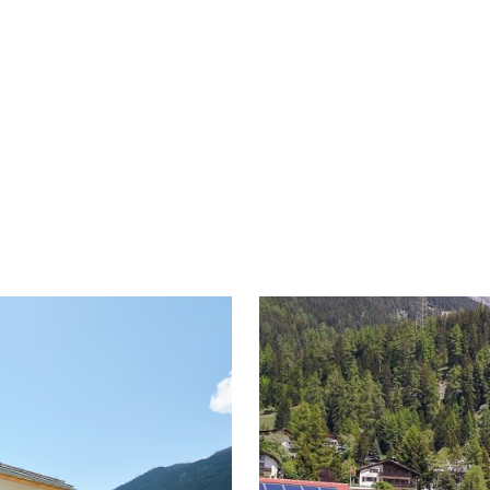
Bauj
ren Fokus auf die Integration nachhaltiger
202
erialien gelegt. Mithilfe innovativer
ckende Energieeffizienz erzielen. Darüber
Proj
Cas
offe, die sowohl Langlebigkeit als auch
 Das Endresultat ist ein Einfamilienhaus,
Invo
BAT
tigem Denken geschickt verknüpft und
UFF
 bietet.