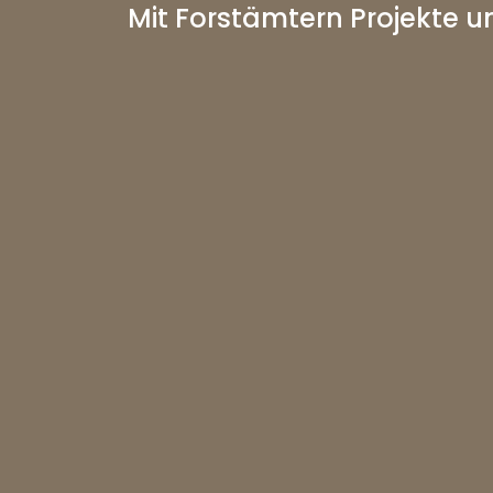
Mit Forstämtern Projekte u
Gemeinsam mit den umliegenden Forstä
zur Verbesserung und zukunftssichere
Schutzwälder. Unser Engagement umfas
Bewirtschaftung von Waldflächen. Zud
Bewusstsein für die Bedürfnisse der B
gezielt in die Ressourcen der Bündner 