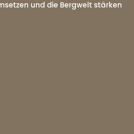
msetzen und die Bergwelt stärken
mtern starten wir Projekte
n Gestaltung unserer
st die verantwortungsvolle
em fördern wir das
ergregionen und investieren
Bergwelt.