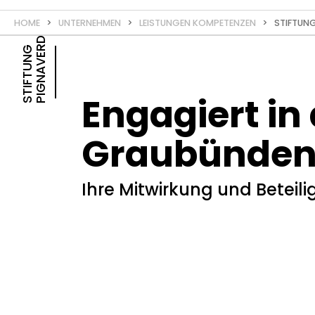
HOME
>
UNTERNEHMEN
>
LEISTUNGEN KOMPETENZEN
> STIFTUNG
E
S
T
I
F
T
U
N
G
P
I
G
N
A
V
E
R
D
Engagiert in
Graubünde
Ihre Mitwirkung und Beteil