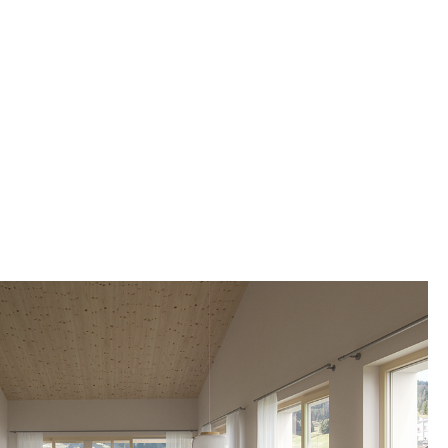
», ein
 «Lai
fertig