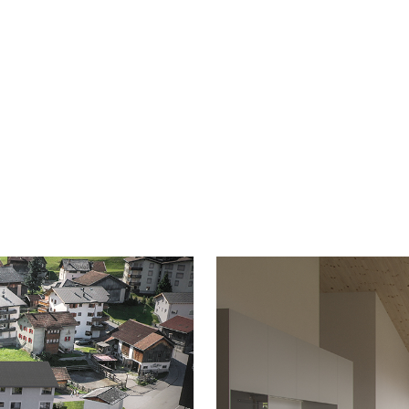
UFFER AG in Savognin wird die «Residenza Grava
hnbau-Projekt, umgesetzt.
unmittelbarer Nähe der Bergbahnen und des Badesees
ohnungen sowie bewirtschaftete Zweitwohnungen.
twickelt, und wird von
INVIAS AG
Savognin
schlüssel
e Wohnungen bezugsbereit.