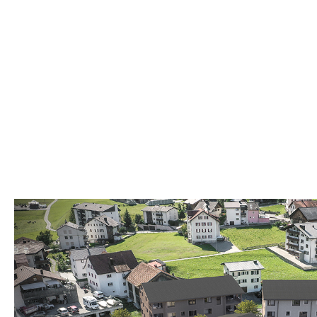
Auf dem ehemaligen Werkareal der 
modernes und sehr attraktives Wo
Im touristischen Zentrum «Grava», in 
Barnagn» entstehen Erst- und Zweitw
Das Bauprojekt wurde von
UFFER AG
en
umgesetzt. Ab Dezember 2024 sind di