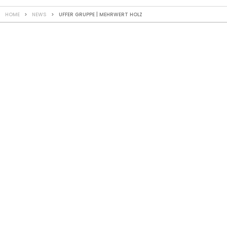
HOME
>
NEWS
> UFFER GRUPPE | MEHRWERT HOLZ
AKTUELL
September
2024
MEHRwert HOLZ
Das Projekt «MEHRwert HOLZ» untersucht Fallstudien
der Schweizer Holzindustrie, um
Wertschöpfungsnetzwerke zu analysieren,
regenerative Baupraktiken zu fördern und die
ökologischen, ökonomischen und soziokulturellen
Vorteile von Schweizer Holz sichtbar zu machen.