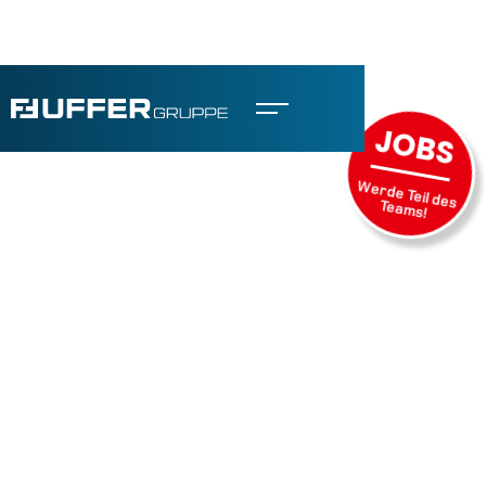
JOBS
Werde Teil des
Teams!