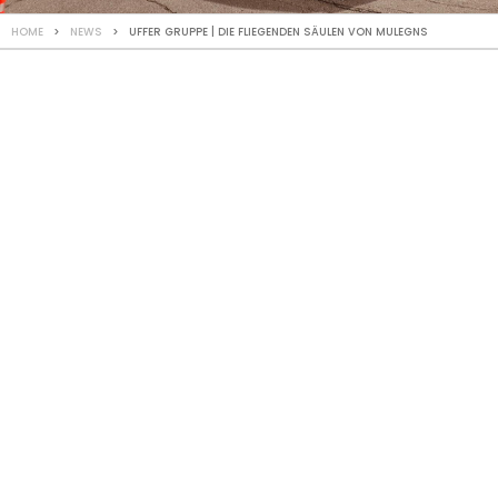
HOME
>
NEWS
> UFFER GRUPPE | DIE FLIEGENDEN SÄULEN VON MULEGNS
AKTUELL
August
2024
Die fliegenden
Säulen von
Mulegns
Ein bedeutender Schritt bei der Realisierung des
Weissen Turmes (Tor Alva) wurde umgesetzt und
bereits das zweite Stockwerk des Bauwerks erfolgreich