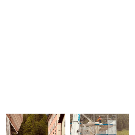
Dieser Meilenstein im Gesamtprojekt Weisser Turm ist nicht nur
ein Grund zum Feiern für Mulegns, sondern auch ein
bedeutender Schritt in Richtung einer digitalen Bauweise, die
in den kommenden Jahren die Art und Weise zu bauen,
beeinflussen könnte. Die Vorfreude auf die Fertigstellung des
Turmes und die kulturellen Aktivitäten, die dort stattfinden
werden, ist bereits jetzt spürbar und wir freuen uns auch bei
den kommenden Schlüsselmomenten des Baus mit dabei zu
sein.
Trailer Tor Alva
Website Tor Alva
Fernsehbeitrag RTR