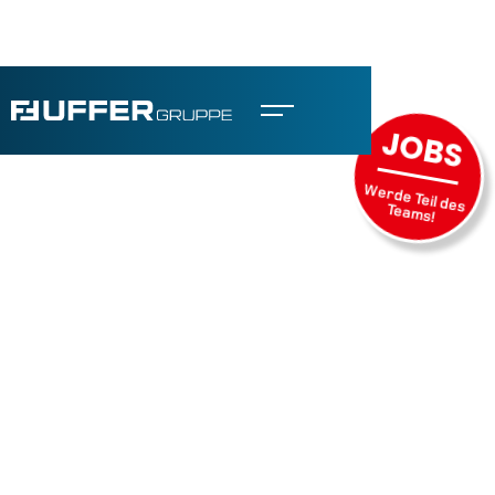
JOBS
Werde Teil des
Teams!