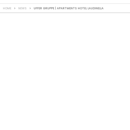
HOME
>
NEWS
> UFFER GRUPPE | APARTMENTS HOTEL LAUDINELLA
AKTUELL
August
2024
Apartments Hotel
Laudinella
Mitten im Herzen des Oberengadins dürfen wir für das
Hotel Laudinella in St. Moritz in Holzbauweise einen 6-
geschossigen Ergänzungstrakt über dem bereits
bestehenden Verbindungsbau errichten.