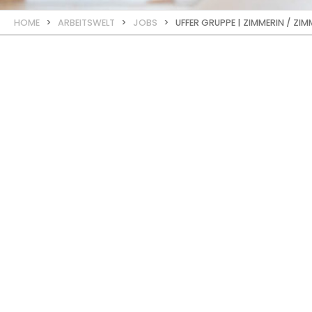
HOME
>
ARBEITSWELT
>
JOBS
> UFFER GRUPPE | ZIMMERIN / ZI
JOB
Zimmerin /
per sofort oder nach Vere
Die UFFER GRUPPE mit Sitz in Savogni
Mitarbeitenden.
Du arbeitest exakt, hast Lust Verantw
attraktiven Arbeitsplatz zu arbeiten? 