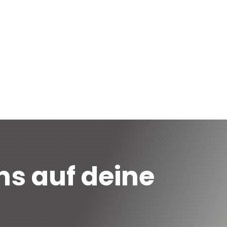
81 660 30 00,
www.ufferholz.swiss
ns auf deine