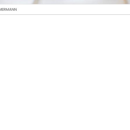
MMERMANN
 Zimmermann
inbarung
n ist ein bodenständiges Familienunternehmen mit r
ortung zu übernehmen und mit einem kollegialen Tea
Dann nutze deine Chance und werde Teil der UFFER Fam