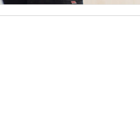
und 120
m an einem
ilie.