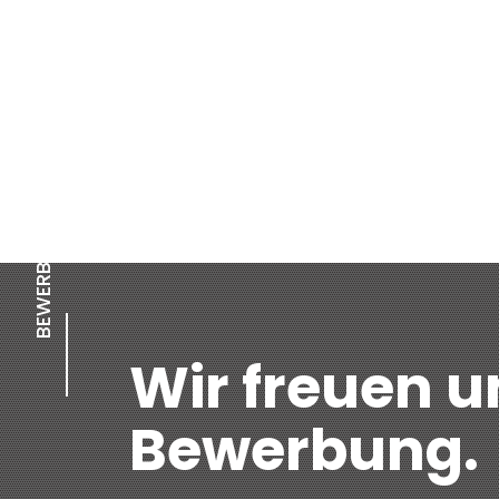
Veia Padnal 1, CH-7460 Savognin, +41 
ZIMMERIN / ZIMMERMANN
BEWERBUNG
Wir freuen u
Bewerbung.