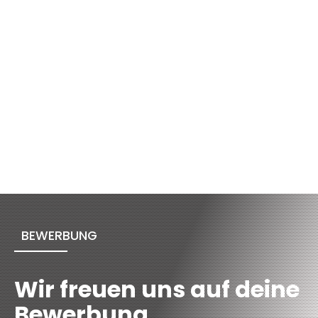
UFFER Holz AG
Veia Padnal 1, CH-7460 Savognin, +41 81 660 30 00,
www.ufferholz.swiss
PROJEKTLEITER/IN / TECHNIKER/IN HF
HOLZBAU
BEWERBUNG
Wir freuen uns auf deine
Bewerbung.