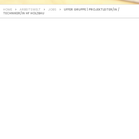
HOME
>
ARBEITSWELT
>
JOBS
> UFFER GRUPPE | PROJEKTLEITER/IN /
TECHNIKER/IN HF HOLZBAU
JOB
Projektleiter/in /
Techniker/in HF Holzbau
per sofort oder nach Vereinbarung
Die UFFER Holz AG baut seit 1902 moderne Holzbauten und
schlüsselfertige Gebäude nach individueller Architektur. Die
UFFER Holz AG ist Teil der UFFER GRUPPE, einem
bodenständigen Familienunternehmen mit rund 120
Mitarbeitenden. Hast du Lust in einem kollegialen Team an
einem attraktiven Arbeitsplatz zu arbeiten - anzupacken und