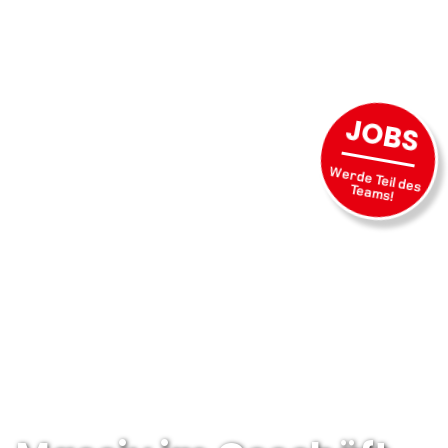
JOBS
Werde Teil des
Teams!