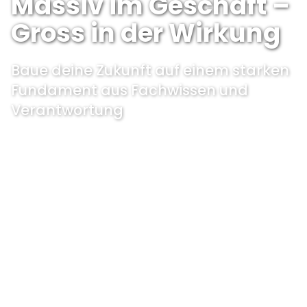
Massiv im Geschäft –
Gross in der Wirkung
Baue deine Zukunft auf einem starken
Fundament aus Fachwissen und
Verantwortung