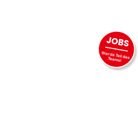
JOBS
Werde Teil des
Teams!